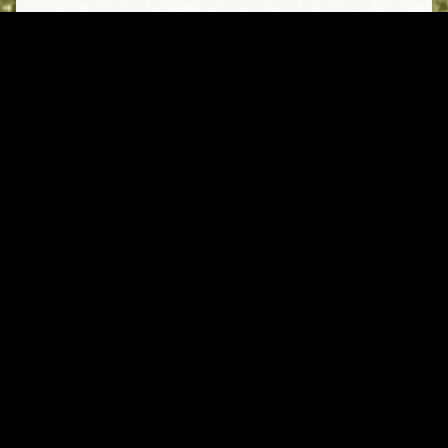
Waldquelle – Restaurant & Café
Carl-August-Klingner-Straße 5
08645 Bad Elster
info@waldquelle-badelster.de
037437-534520
Kontakt
Newsletter
AGB
Impressum
Datenschutz